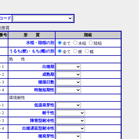
コード
的形質
番号
形 質
階級
水稲・陸稲の別
全て
水稲
陸稲
うるち(粳)・もち(糯)の別
全て
粳
糯
熟 性
 - 1
出穂期
 - 2
成熟期
 - 3
穂揃日数
 - 4
時無短期性
環境耐性
 - 1
低温発芽性
 - 2
耐干性
 - 3
障害型耐冷性
 - 4
出穂遅延型耐冷性
穂発芽性