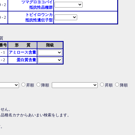
ツマグロヨコバイ
0 - 2
抵抗性品種群
トビイロウンカ
0 - 2
抵抗性遺伝子型
 質
番号
形 質
階級
1 - 1
アミロース含量
1 - 2
蛋白質含量
昇順
降順
昇順
降順
ません。
・品種名カナからあいまい検索をします。
す。