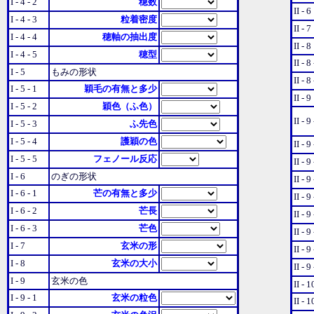
I - 4 - 2
穂数
II - 6
I - 4 - 3
粒着密度
II - 7
I - 4 - 4
穂軸の抽出度
II - 8
I - 4 - 5
穂型
II - 8
I - 5
もみの形状
II - 8
I - 5 - 1
穎毛の有無と多少
II - 9
I - 5 - 2
穎色（ふ色）
II - 9
I - 5 - 3
ふ先色
I - 5 - 4
護穎の色
II - 9
I - 5 - 5
フェノール反応
II - 9
I - 6
のぎの形状
II - 9
I - 6 - 1
芒の有無と多少
II - 9
I - 6 - 2
芒長
II - 9
I - 6 - 3
芒色
II - 9
I - 7
玄米の形
II - 9
I - 8
玄米の大小
II - 9
I - 9
玄米の色
II - 1
I - 9 - 1
玄米の粒色
II - 1