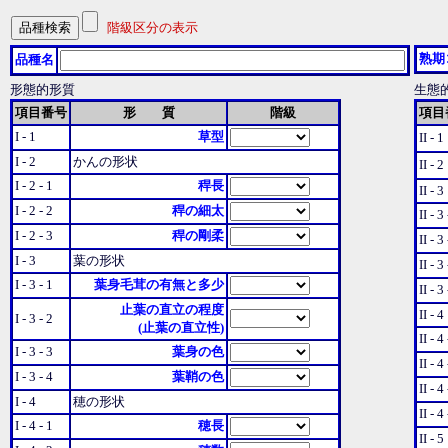
階級区分の表示
熟期
品種名
形態的形質
生態
項目番号
形 質
階級
項目
I - 1
草型
II - 1
I - 2
かんの形状
II - 2
I - 2 - 1
稈長
II - 3
I - 2 - 2
稈の細太
II - 3
I - 2 - 3
稈の剛柔
II - 3
I - 3
葉の形状
II - 3
I - 3 - 1
葉身毛茸の有無と多少
II - 3
止葉の直立の程度
II - 4
I - 3 - 2
(止葉の直立性)
II - 4
I - 3 - 3
葉身の色
II - 4
I - 3 - 4
葉鞘の色
II - 4
I - 4
穂の形状
II - 4
I - 4 - 1
穂長
II - 5