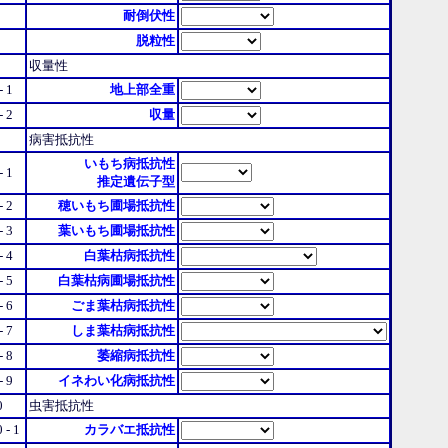
耐倒伏性
脱粒性
収量性
 - 1
地上部全重
 - 2
収量
病害抵抗性
いもち病抵抗性
 - 1
推定遺伝子型
 - 2
穂いもち圃場抵抗性
 - 3
葉いもち圃場抵抗性
 - 4
白葉枯病抵抗性
 - 5
白葉枯病圃場抵抗性
 - 6
ごま葉枯病抵抗性
 - 7
しま葉枯病抵抗性
 - 8
萎縮病抵抗性
 - 9
イネわい化病抵抗性
0
虫害抵抗性
0 - 1
カラバエ抵抗性