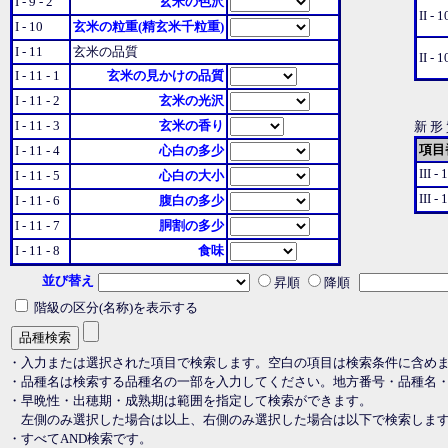
I - 9 - 2
玄米の色沢
II - 1
I - 10
玄米の粒重(精玄米千粒重)
I - 11
玄米の品質
II - 1
I - 11 - 1
玄米の見かけの品質
I - 11 - 2
玄米の光沢
I - 11 - 3
玄米の香り
新 形
項目
I - 11 - 4
心白の多少
III - 
I - 11 - 5
心白の大小
III - 
I - 11 - 6
腹白の多少
I - 11 - 7
胴割の多少
I - 11 - 8
食味
並び替え
昇順
降順
階級の区分(名称)を表示する
・入力または選択された項目で検索します。空白の項目は検索条件に含め
・品種名は検索する品種名の一部を入力してください。地方番号・品種名
・早晩性・出穂期・成熟期は範囲を指定して検索ができます。
左側のみ選択した場合は以上、右側のみ選択した場合は以下で検索しま
・すべてAND検索です。